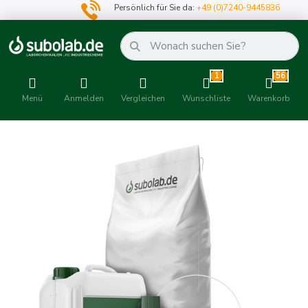
Persönlich für Sie da:
+49 (0)7240-9445836
1
56
Menü
Anmelden
Vergleichen
Wunschliste
Warenkorb