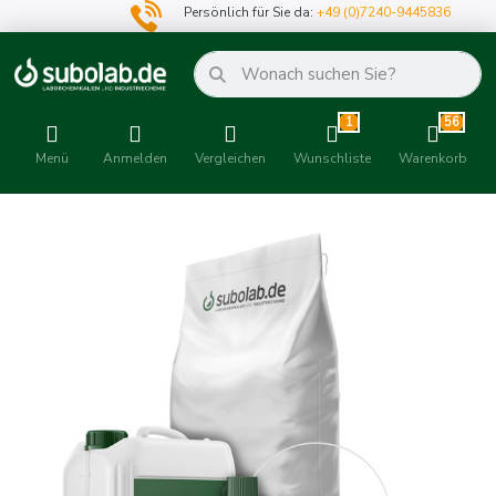
Persönlich für Sie da:
+49 (0)7240-9445836
1
56
Menü
Anmelden
Vergleichen
Wunschliste
Warenkorb