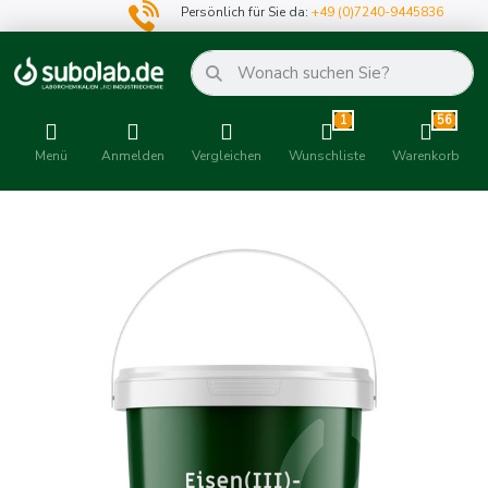
Persönlich für Sie da:
+49 (0)7240-9445836
1
56
Menü
Anmelden
Vergleichen
Wunschliste
Warenkorb