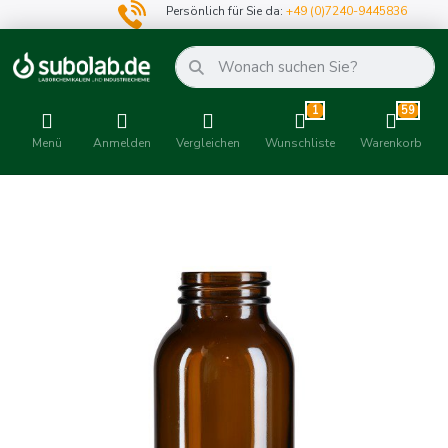
Persönlich für Sie da:
+49 (0)7240-9445836
1
59
Menü
Anmelden
Vergleichen
Wunschliste
Warenkorb