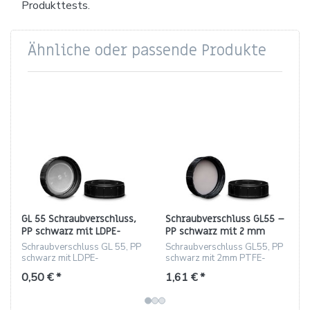
Produkttests.
Ähnliche oder passende Produkte
GL 55 Schraubverschluss,
Schraubverschluss GL55 –
PP schwarz mit LDPE-
PP schwarz mit 2 mm
Konusdichtung
PTFE-Einlage
Schraubverschluss GL 55, PP
Schraubverschluss GL55, PP
schwarz mit LDPE-
schwarz mit 2mm PTFE-
Konusdichtung, hygienisch,
Einlage, chemikalienbeständig
0,50 € *
1,61 € *
17,4 mm Höhe