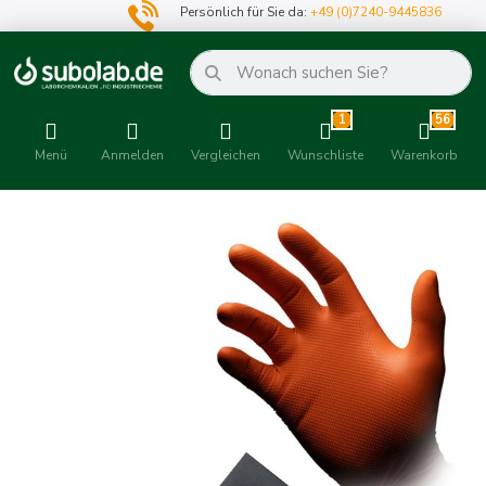
Persönlich für Sie da:
+49 (0)7240-9445836
1
56
Menü
Anmelden
Vergleichen
Wunschliste
Warenkorb