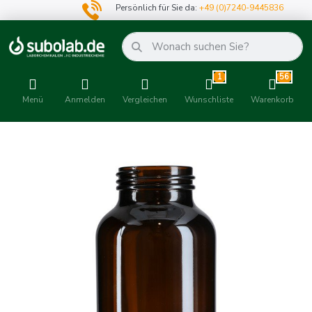
Persönlich für Sie da:
+49 (0)7240-9445836
1
56
Menü
Anmelden
Vergleichen
Wunschliste
Warenkorb