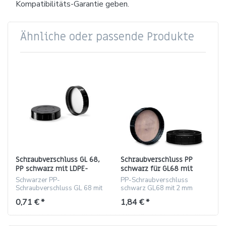
Kompatibilitäts-Garantie geben.
Ähnliche oder passende Produkte
Schraubverschluss GL 68,
Schraubverschluss PP
PP schwarz mit LDPE-
schwarz für GL68 mit
Konus-Einlage (Höhe 17,1
PTFE-Einlage (2 mm)
Schwarzer PP-
PP-Schraubverschluss
mm)
Schraubverschluss GL 68 mit
schwarz GL68 mit 2 mm
LDPE-Konuseinlage, Höhe
PTFE-Einlage,
0,71 € *
1,84 € *
17,1 mm
chemikalienbeständig