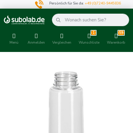
Persönlich für Sie da:
+49 (0)7240-9445836
1
59
Menü
Anmelden
Vergleichen
Wunschliste
Warenkorb