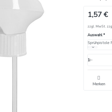
1,57 €
zzgl. MwSt. zzg
Auswahl
Sprühpistole 
1
Merken