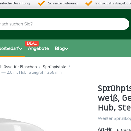
infache Bezahlung
Schnelle Lieferung
Individuelle Angebot
DEAL
borbedarf
Angebote
Blog
hlüsse für Flaschen
Sprühpistole
 — 2,0 ml Hub, Steigrohr 265 mm
Sprühpi
weiß, G
Hub, St
Weißer Sprühkop
Art.-Nr.
propax