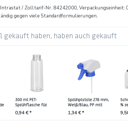
trastat / Zolltarif-Nr. 84242000, Verpackungseinheit: 0 
ständig gegen viele Standardformulierungen.
el gekauft haben, haben auch gekauft
300 ml PET-
Sprühpistole 278 mm,
Sch
de
Sprühflasche für
Weiß/Blau, PP mit
% re
Feinsprühsysteme,
ND28-Gewinde (APTP)
gew
0,94 € *
1,34 € *
9,5
natur (ND34)