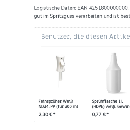
Logistische Daten: EAN 4251800000000, In
gut im Spritzguss verarbeiten und ist be
Benutzer, die diesen Artik
Feinsprüher Weiß
Sprühflasche 1 L
ND34, PP (für 300 ml
(HDPE) weiß, Gewin
Flaschen)
28/410 mit
2,30 € *
0,77 € *
Rückstellsicherung