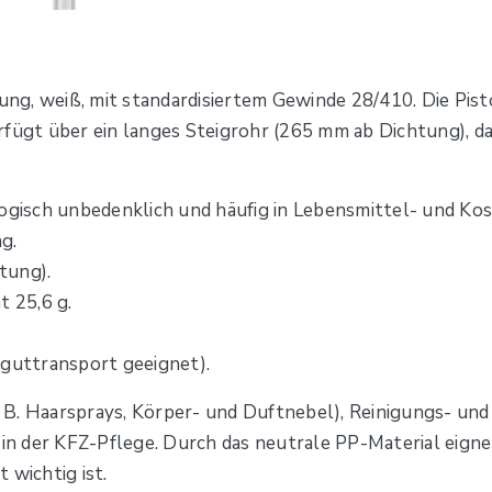
, weiß, mit standardisiertem Gewinde 28/410. Die Pistol
rfügt über ein langes Steigrohr (265 mm ab Dichtung), d
ogisch unbedenklich und häufig in Lebensmittel- und K
g.
tung).
 25,6 g.
rguttransport geeignet).
z. B. Haarsprays, Körper- und Duftnebel), Reinigungs- un
 der KFZ-Pflege. Durch das neutrale PP-Material eignet 
 wichtig ist.