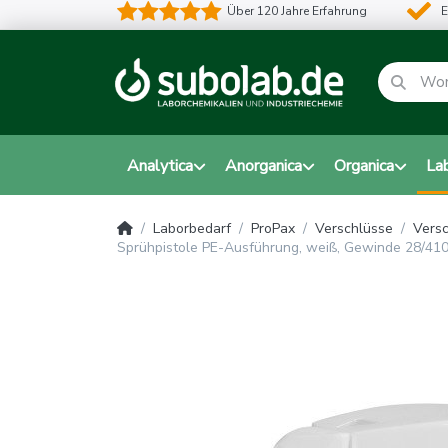
Über 120 Jahre Erfahrung
E
Analytica
Anorganica
Organica
La
Laborbedarf
ProPax
Verschlüsse
Versc
Sprühpistole PE-Ausführung, weiß, Gewinde 28/410