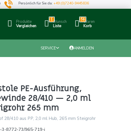
e
Persönlich für Sie da:
+49 (0)7240-9445836
1
56
Produkte
Wunsch
Waren
Vergleichen
Liste
Korb
SERVICE
ANMELDEN
stole PE-Ausführung,
ewinde 28/410 — 2,0 ml
eigrohr 265 mm
f 28/410 aus PP, 2,0 ml Hub, 265 mm Steigrohr
-3-8772-73/965-719-j