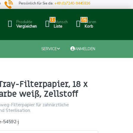
e
Persönlich für Sie da:
+49 (0)7240-9445836
1
56
Produkte
Wunsch
Waren
Vergleichen
Liste
Korb
SERVICE
ANMELDEN
ray-Filterpapier, 18 x
arbe weiß, Zellstoff
weg-Filterpapier für zahnärztliche
 Sterilisation.
e-54592-j