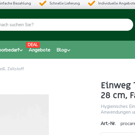
infache Bezahlung
Schnelle Lieferung
Individuelle Angebot
DEAL
borbedarf
Angebote
Blog
iß, Zellstoff
Einweg T
28 cm, F
Hygienisches Ein
Anwendungen und
Art.-Nr.
procar