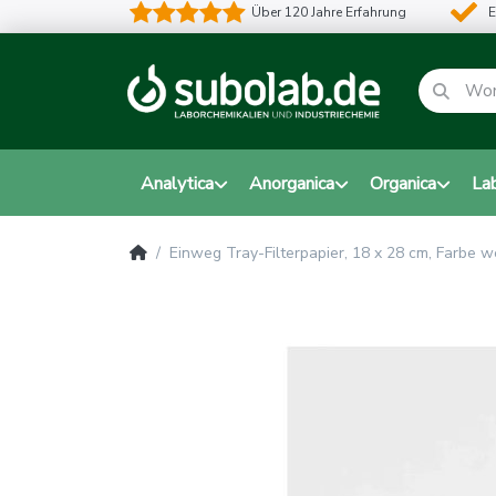
Über 120 Jahre Erfahrung
E
Analytica
Anorganica
Organica
La
Einweg Tray-Filterpapier, 18 x 28 cm, Farbe we