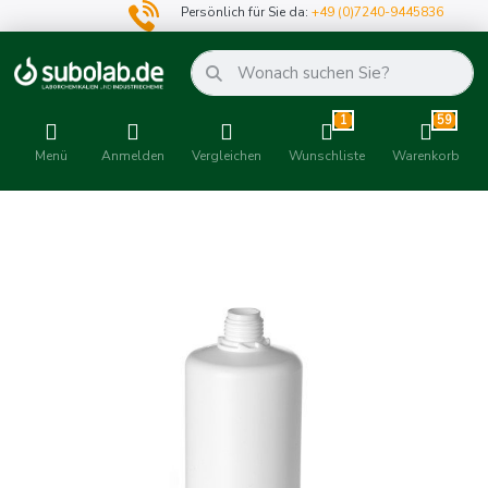
Persönlich für Sie da:
+49 (0)7240-9445836
1
59
Menü
Anmelden
Vergleichen
Wunschliste
Warenkorb