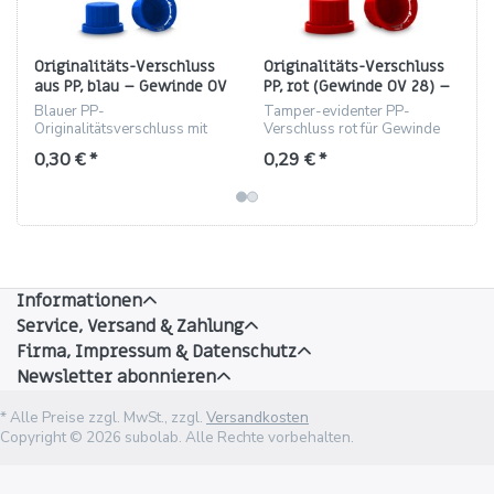
Originalitäts-Verschluss
Originalitäts-Verschluss
aus PP, blau – Gewinde OV
PP, rot (Gewinde OV 28) –
28
Konusverschluss
Blauer PP-
Tamper-evidenter PP-
Originalitätsverschluss mit
Verschluss rot für Gewinde
OV 28 Gewinde, konisch, 25,5
OV 28, 25.5 mm, 4.2 g.
0,30 € *
0,29 € *
mm, 2000 St./Karton.
Informationen
Service, Versand & Zahlung
Firma, Impressum & Datenschutz
Newsletter abonnieren
* Alle Preise zzgl. MwSt., zzgl.
Versandkosten
Copyright © 2026 subolab. Alle Rechte vorbehalten.