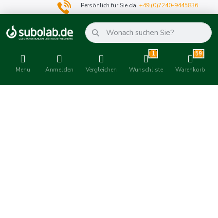
Persönlich für Sie da:
+49 (0)7240-9445836
1
59
Menü
Anmelden
Vergleichen
Wunschliste
Warenkorb