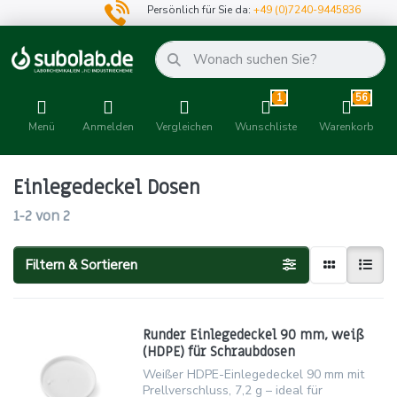
Persönlich für Sie da:
+49 (0)7240-9445836
1
56
Menü
Anmelden
Vergleichen
Wunschliste
Warenkorb
Einlegedeckel Dosen
1-2
von
2
Filtern & Sortieren
Runder Einlegedeckel 90 mm, weiß
(HDPE) für Schraubdosen
Weißer HDPE-Einlegedeckel 90 mm mit
Prellverschluss, 7,2 g – ideal für