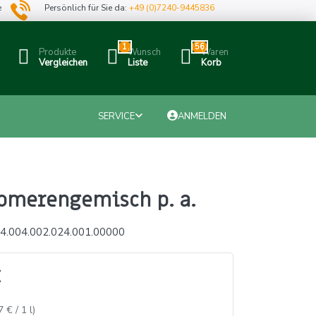
e
Persönlich für Sie da:
+49 (0)7240-9445836
1
56
Produkte
Wunsch
Waren
Vergleichen
Liste
Korb
SERVICE
ANMELDEN
somerengemisch p. a.
4.004.002.024.001.00000
7 € / 1 l)