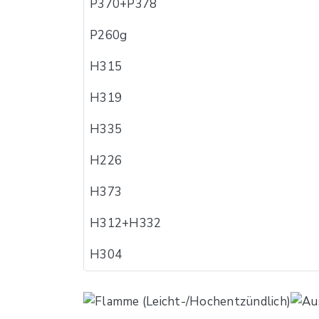
P370+P378
P260g
H315
H319
H335
H226
H373
H312+H332
H304