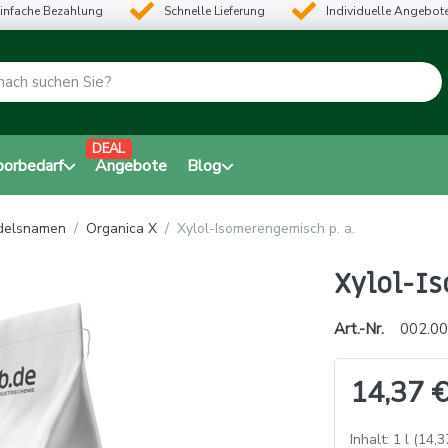
infache Bezahlung
Schnelle Lieferung
Individuelle Angebot
DEAL
borbedarf
Angebote
Blog
ndelsnamen
Organica X
Xylol-Isomerengemisch p. a.
Xylol-I
Art.-Nr.
002.00
14,37 €
Inhalt: 1 l (14,3