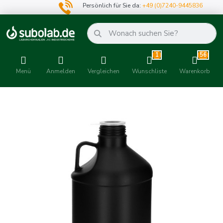
Persönlich für Sie da:
+49 (0)7240-9445836
1
56
Menü
Anmelden
Vergleichen
Wunschliste
Warenkorb