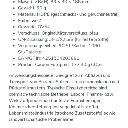
Maße (L×B×H): 83 × 83 × 188 mm
Gewicht: 60 g
Material: HDPE (geschmacks- und geruchsneutral)
Farbe: weiß
Gewinde: OV54
Verschluss: Originalitätsverschluss, blau
UN-Zulassung: 3H1/X2.5/S (für feste Stoffe)
Verpackungseinheit: 90 St./Karton, 1080
St./Palette
EAN/GTIN: 4251804203661
Product Carbon Footprint: 177.80 g CO₂e
Anwendungsbeispiele: Geeignet zum Abfüllen und
Transport von Pulvern, Salzen, Trockenchemikalien und
Rückstellmustern. Typische Einsatzbereiche sind
chemisch-technische Betriebe, Labore, Pharma- bzw.
Wirkstoffproduktion (für feste Formulierungen),
Kosmetikherstellung (pulvrige Inhaltsstoffe),
Lebensmittelindustrie (trockene Zusatzstoffe) sowie
landwirtschaftliche Probenahme.