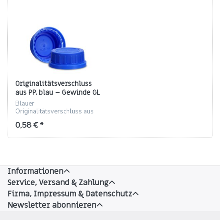
Originalitätsverschluss
aus PP, blau – Gewinde GL
54 W
Blauer
Originalitätsverschluss aus
PP mit Konus für Gewinde GL
0,58 € *
54 W, 26 mm, 14,5 g
Informationen
Service, Versand & Zahlung
Firma, Impressum & Datenschutz
Newsletter abonnieren