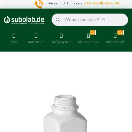
Persönlich für Sie da:
+49 (0)7240-9445836
1
56
Menü
Anmelden
Vergleichen
Wunschliste
Warenkorb