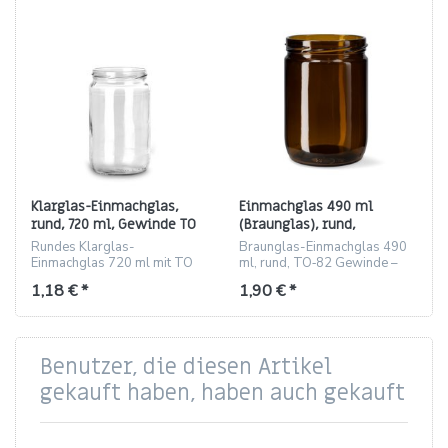
Klarglas-Einmachglas,
Einmachglas 490 ml
rund, 720 ml, Gewinde TO
(Braunglas), rund,
82
Gewinde TO‑82
Rundes Klarglas-
Braunglas-Einmachglas 490
Einmachglas 720 ml mit TO
ml, rund, TO‑82 Gewinde –
82 Gewinde,
ideal für Konserven und
1,18 € *
1,90 € *
lebensmittelecht, ideal zum
Kosmetik.
Einmachen und Lagern.
Benutzer, die diesen Artikel
gekauft haben, haben auch gekauft