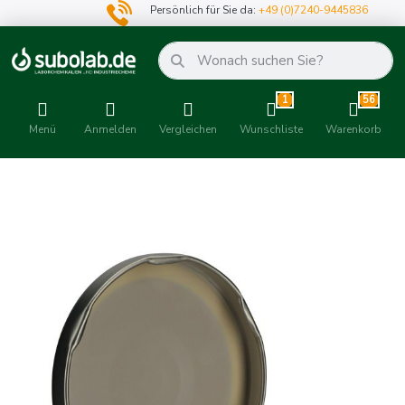
Persönlich für Sie da:
+49 (0)7240-9445836
1
56
Menü
Anmelden
Vergleichen
Wunschliste
Warenkorb