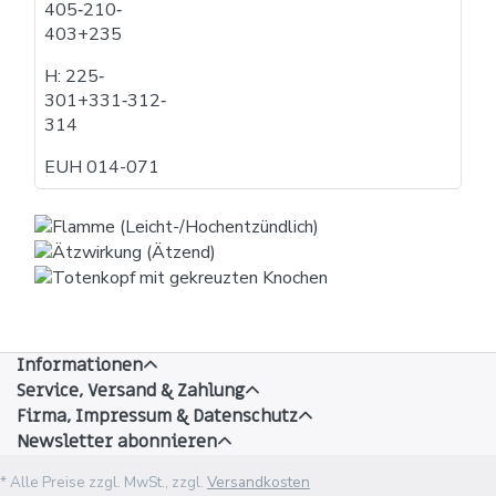
405​‐​210​‐​
403+235
H: 225​‐​
301+331​‐​312​‐​
314
EUH 014-071
Informationen
Service, Versand & Zahlung
Firma, Impressum & Datenschutz
Newsletter abonnieren
* Alle Preise zzgl. MwSt., zzgl.
Versandkosten