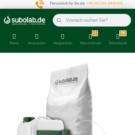
Persönlich für Sie da:
+49 (0)7240-9445836
1
56
Menü
Anmelden
Vergleichen
Wunschliste
Warenkorb