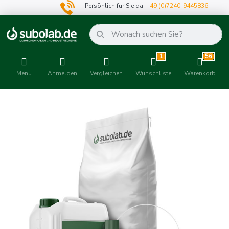
Persönlich für Sie da:
+49 (0)7240-9445836
1
56
Menü
Anmelden
Vergleichen
Wunschliste
Warenkorb