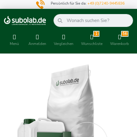
Persönlich für Sie da:
+49 (0)7240-9445836
1
56
Menü
Anmelden
Vergleichen
Wunschliste
Warenkorb