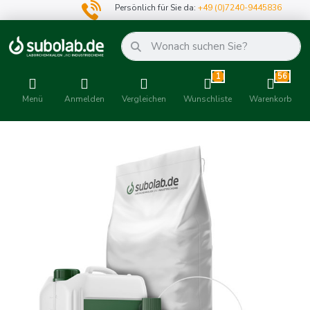
Persönlich für Sie da:
+49 (0)7240-9445836
1
56
Menü
Anmelden
Vergleichen
Wunschliste
Warenkorb