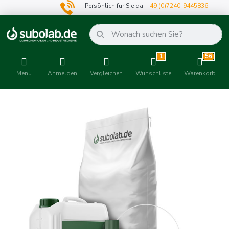
Persönlich für Sie da:
+49 (0)7240-9445836
1
56
Menü
Anmelden
Vergleichen
Wunschliste
Warenkorb