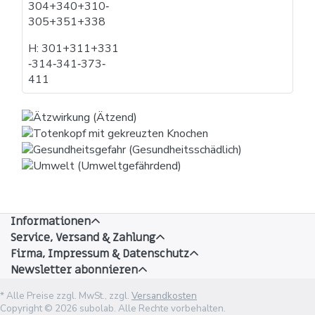
304+340+310​‐​
305+351+338
H: 301+311+331​
‐​314​‐​341​‐​373​‐​
411
Informationen
Service, Versand & Zahlung
Firma, Impressum & Datenschutz
Newsletter abonnieren
* Alle Preise zzgl. MwSt., zzgl.
Versandkosten
Copyright © 2026 subolab. Alle Rechte vorbehalten.