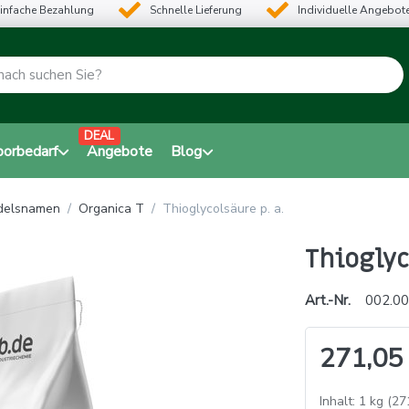
infache Bezahlung
Schnelle Lieferung
Individuelle Angebot
DEAL
borbedarf
Angebote
Blog
ndelsnamen
Organica T
Thioglycolsäure p. a.
Thioglyc
Art.-Nr.
002.00
271,05
Inhalt: 1 kg (27