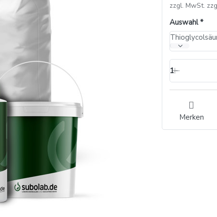
zzgl. MwSt. zzg
Auswahl
Thioglycolsäur
1
Merken