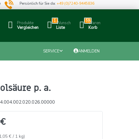
e
Persönlich für Sie da:
+49 (0)7240-9445836
1
59
Produkte
Wunsch
Waren
Vergleichen
Liste
Korb
SERVICE
ANMELDEN
olsäure p. a.
4.004.002.020.026.00000
 €
1,05 € / 1 kg)