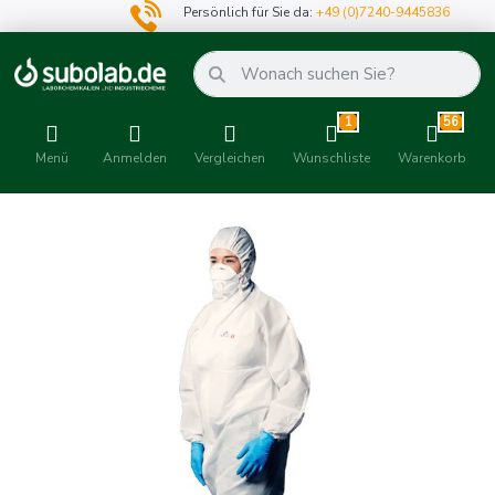
Persönlich für Sie da:
+49 (0)7240-9445836
1
56
Menü
Anmelden
Vergleichen
Wunschliste
Warenkorb