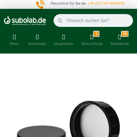
Persönlich für Sie da:
+49 (0)7240-9445836
1
56
Menü
Anmelden
Vergleichen
Wunschliste
Warenkorb