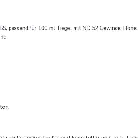
, passend für 100 ml Tiegel mit ND 52 Gewinde. Höhe: 1
ng.
rton
et sich besonders für Kosmetikhersteller und -abfüllun