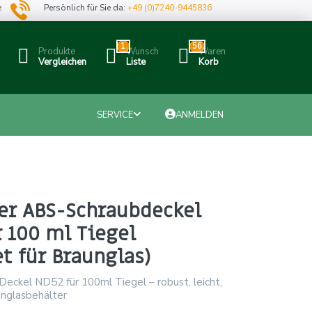
e
Persönlich für Sie da:
+49 (0)7240-9445836
1
56
Produkte
Wunsch
Waren
Vergleichen
Liste
Korb
SERVICE
ANMELDEN
er ABS-Schraubdeckel
 100 ml Tiegel
t für Braunglas)
eckel ND52 für 100ml Tiegel – robust, leicht,
unglasbehälter