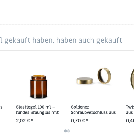
el gekauft haben, haben auch gekauft
s,
Glastiegel 100 ml –
Goldener
Twi
rundes Braunglas mit
Schraubverschluss aus
aus
GL 52 Gewinde
Weißblech – Gewinde
Gew
2,02 € *
0,70 € *
0,4
38/400 mit HS-035
Pulp-Liner