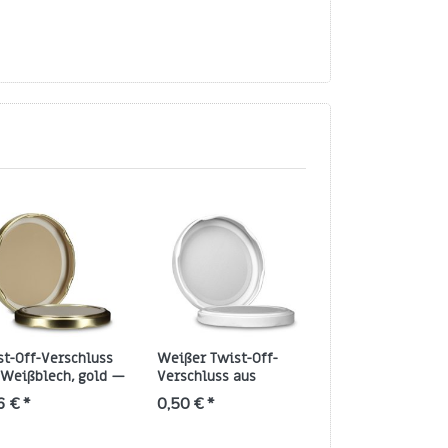
st-Off-Verschluss
Weißer Twist-Off-
82 mm Twist-Of
 Weißblech, gold —
Verschluss aus
Deckel aus Weiß
inde TO 82
Weißblech, Gewinde
schwarz (TO 82)
6 € *
0,50 € *
0,75 € *
TO 82