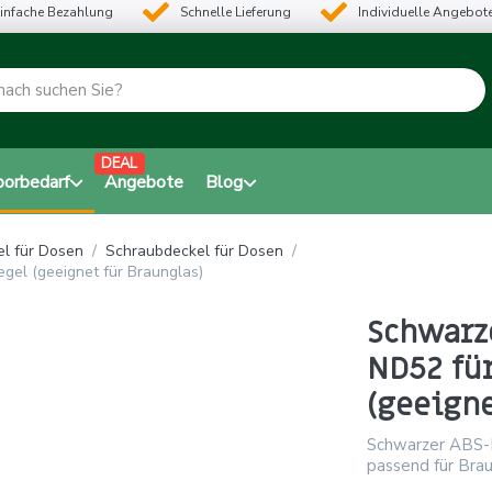
infache Bezahlung
Schnelle Lieferung
Individuelle Angebot
DEAL
borbedarf
Angebote
Blog
l für Dosen
Schraubdeckel für Dosen
el (geeignet für Braunglas)
Schwarz
ND52 für
(geeigne
Schwarzer ABS-D
passend für Bra