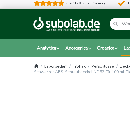
Über 120 Jahre Erfahrung
E
Analytica
Anorganica
Organica
La
Laborbedarf
ProPax
Verschlüsse
Decke
Schwarzer ABS-Schraubdeckel ND52 für 100 ml Tieg