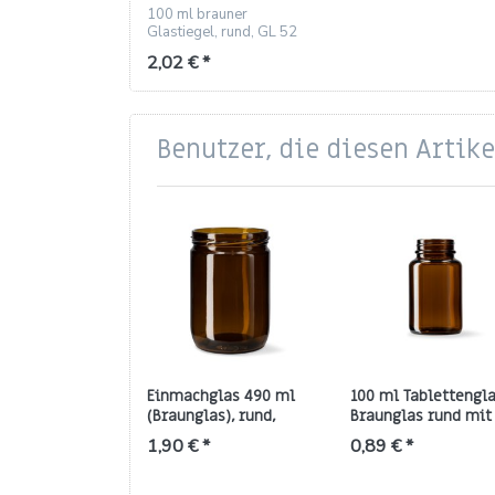
GL 52 Gewinde
100 ml brauner
Glastiegel, rund, GL 52
Gewinde, ideal für
2,02 € *
Cremes und
Kosmetikproben.
Benutzer, die diesen Artik
Einmachglas 490 ml
100 ml Tablettengla
(Braunglas), rund,
Braunglas rund mit
Gewinde TO‑82
Gewinde 38/400
1,90 € *
0,89 € *