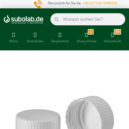
Persönlich für Sie da:
+49 (0)7240-9445836
1
59
Menü
Anmelden
Vergleichen
Wunschliste
Warenkorb