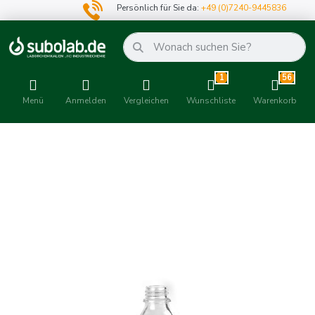
Persönlich für Sie da:
+49 (0)7240-9445836
1
56
Menü
Anmelden
Vergleichen
Wunschliste
Warenkorb