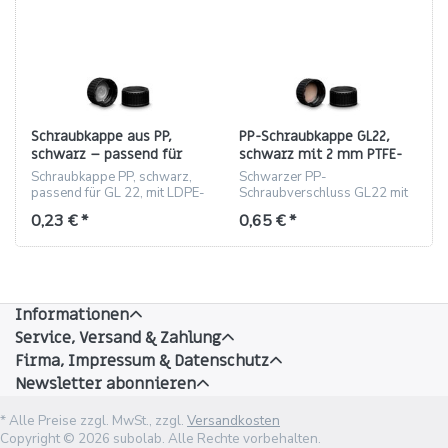
Schraubkappe aus PP,
PP-Schraubkappe GL22,
schwarz – passend für
schwarz mit 2 mm PTFE-
Gewinde GL 22 (mit LDPE-
Einlage
Schraubkappe PP, schwarz,
Schwarzer PP-
Einlage)
passend für GL 22, mit LDPE-
Schraubverschluss GL22 mit
Dichtung
2 mm PTFE-Einlage,
0,23 € *
0,65 € *
lebensmittelecht
Informationen
Service, Versand & Zahlung
Firma, Impressum & Datenschutz
Newsletter abonnieren
* Alle Preise zzgl. MwSt., zzgl.
Versandkosten
Copyright © 2026 subolab. Alle Rechte vorbehalten.