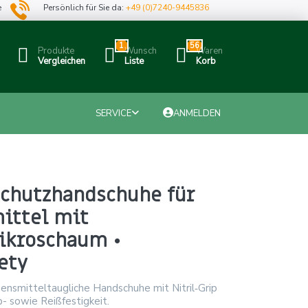
e
Persönlich für Sie da:
+49 (0)7240-9445836
1
56
Produkte
Wunsch
Waren
Vergleichen
Liste
Korb
SERVICE
ANMELDEN
schutzhandschuhe für
ittel mit
Mikroschaum •
ety
bensmitteltaugliche Handschuhe mit Nitril‑Grip
- sowie Reißfestigkeit.