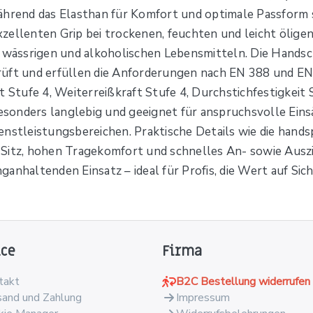
ährend das Elasthan für Komfort und optimale Passform s
zellenten Grip bei trockenen, feuchten und leicht öligen
, wässrigen und alkoholischen Lebensmitteln. Die Handsc
rüft und erfüllen die Anforderungen nach EN 388 und EN
t Stufe 4, Weiterreißkraft Stufe 4, Durchstichfestigkei
onders langlebig und geeignet für anspruchsvolle Einsä
nstleistungsbereichen. Praktische Details wie die handsp
 Sitz, hohen Tragekomfort und schnelles An- sowie Ausz
anhaltenden Einsatz – ideal für Profis, die Wert auf Sic
ice
Firma
takt
B2C Bestellung widerrufen
sand und Zahlung
Impressum