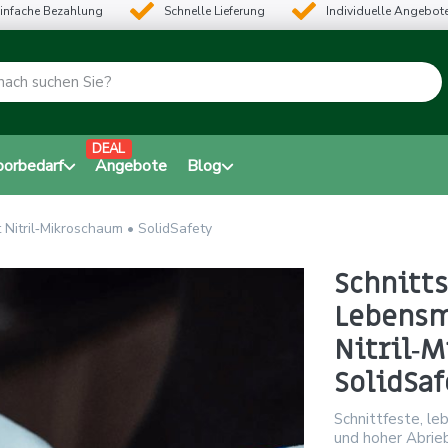
infache Bezahlung
Schnelle Lieferung
Individuelle Angebot
DEAL
borbedarf
Angebote
Blog
 Nitril‑Mikroschaum • SolidSafety
Schnitt
Lebensm
Nitril‑
SolidSaf
Schnittfeste, le
und hoher Abrieb