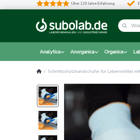
Über 120 Jahre Erfahrung
E
Analytica
Anorganica
Organica
La
Schnittschutzhandschuhe für Lebensmittel mit