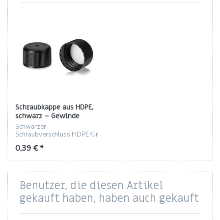
Schraubkappe aus HDPE,
schwarz – Gewinde
28/410, 20 mm
Schwarzer
Schraubverschluss HDPE für
28/410-Flaschen, 20 mm,
0,39 € *
PET-Dichtung.
Benutzer, die diesen Artikel
gekauft haben, haben auch gekauft