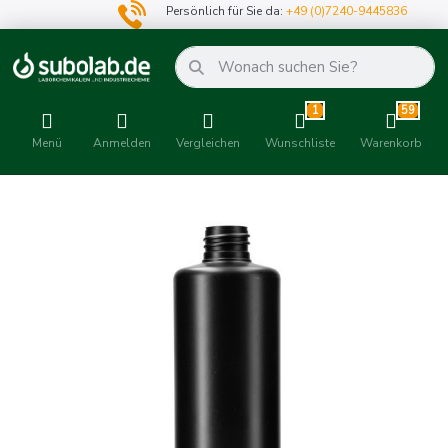
Persönlich für Sie da:
+49 (0)7240-9445836
1
59
Menü
Anmelden
Vergleichen
Wunschliste
Warenkorb