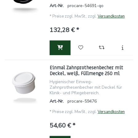
Art.-Nr.
procare-54691-qo
*
Preise zzgl. MwSt., zzgl.
Versandkosten
132,28 € *
Einmal Zahnprothesenbecher mit
Deckel, weiß, Füllmenge 250 ml
Hygienischer Einweg-
Zahnprothesenbecher mit Deckel für
Klinik- und Pflegebereich.
Art.-Nr.
procare-59476
*
Preise zzgl. MwSt., zzgl.
Versandkosten
54,60 € *