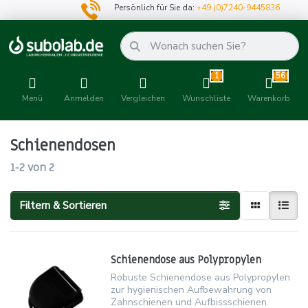
Persönlich für Sie da:
+49 (0)7240-9445836
1
56
Menü
Anmelden
Vergleichen
Wunschliste
Warenkorb
Schienendosen
1-2
von
2
Filtern & Sortieren
Schienendose aus Polypropylen
Robuste Schienendose aus Polypropylen
zur hygienischen Aufbewahrung von
Zahnschienen und Aufbissschienen.