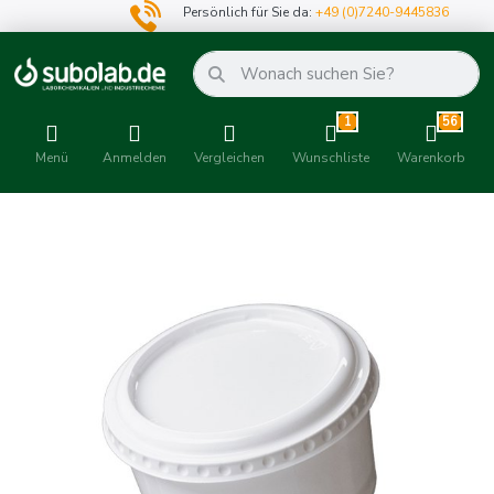
Persönlich für Sie da:
+49 (0)7240-9445836
1
56
Menü
Anmelden
Vergleichen
Wunschliste
Warenkorb