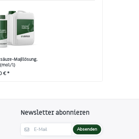
zsäure-Maßlösung,
 (mol/l)
0 € *
Newsletter abonnieren
Absenden