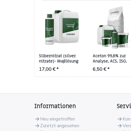
Silbernitrat (silver
Aceton 99,8% zur
nitrate)- Maßlösung
Analyse, ACS, ISO,
(standard volumetric
gewerbepflichtig
17,00 € *
6,50 € *
solution), 0,01 M
(mol/l),
gewerbepflichtig
Informationen
Serv
Neu eingetroffen
Kon
Zuletzt angesehen
Ver