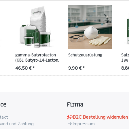
gamma-Butyrolacton
Schutzausrüstung
Sal
(GBL, Butyro-1,4-Lacton,
1 M
Oxalan-2-on) 99 %,
46,50 € *
9,90 € *
8,8
gewerbepflichtig
ice
Firma
takt
B2C Bestellung widerrufen
sand und Zahlung
Impressum