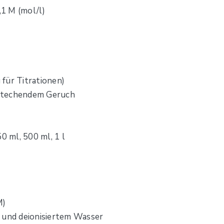
1 M (mol/l)
für Titrationen)
t stechendem Geruch
0 ml, 500 ml, 1 l
M)
 und deionisiertem Wasser