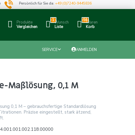
e
Persönlich für Sie da:
+49 (0)7240-9445836
1
56
Produkte
Wunsch
Waren
Vergleichen
Liste
Korb
SERVICE
ANMELDEN
re-Maßlösung, 0,1 M
sung 0,1 M – gebrauchsfertige Standardlösung
itrationen. Präzise eingestellt, stark ätzend,
t.
4.001.001.002.118.00000