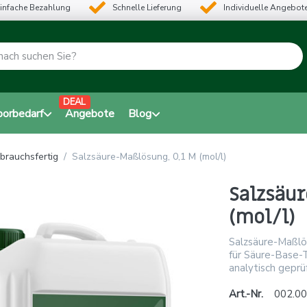
infache Bezahlung
Schnelle Lieferung
Individuelle Angebot
DEAL
borbedarf
Angebote
Blog
brauchsfertig
Salzsäure-Maßlösung, 0,1 M (mol/l)
Salzsäu
(mol/l)
Salzsäure-Maßlö
für Säure-Base-T
analytisch geprüf
Art.-Nr.
002.00