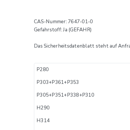
CAS-Nummer: 7647-01-0
Gefahrstoff: Ja (GEFAHR)
Das Sicherheitsdatenblatt steht auf Anfr
P280
P​303+P361+P353​
P​305+P351+P338+P310
H290​
H​314​