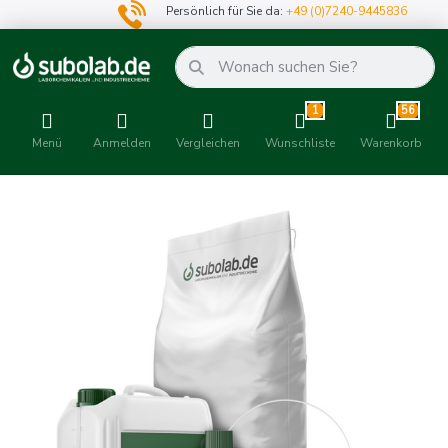
Persönlich für Sie da:
+49 (0)7240-9445836
1
56
Menü
Anmelden
Vergleichen
Wunschliste
Warenkorb