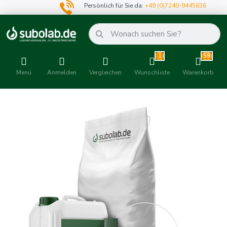
Persönlich für Sie da:
+49 (0)7240-9445836
1
59
Menü
Anmelden
Vergleichen
Wunschliste
Warenkorb