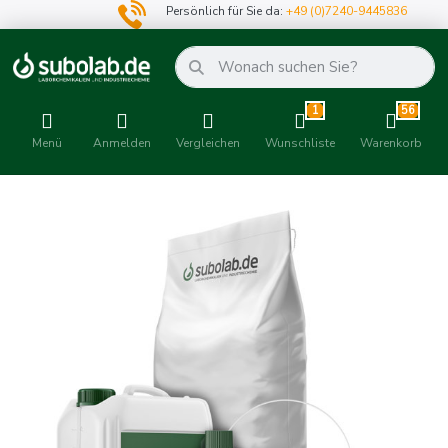
Persönlich für Sie da:
+49 (0)7240-9445836
1
56
Menü
Anmelden
Vergleichen
Wunschliste
Warenkorb