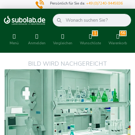
Persönlich für Sie da:
+49 (0)7240-9445836
1
56
Menü
Anmelden
Vergleichen
Wunschliste
Warenkorb