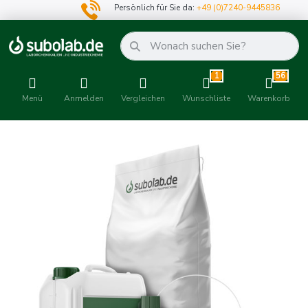
Persönlich für Sie da:
+49 (0)7240-9445836
1
56
Menü
Anmelden
Vergleichen
Wunschliste
Warenkorb