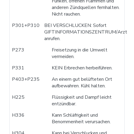
Funken, offenen Flammen und
anderen Zündquellen fernhalten.
Nicht rauchen.
P301+P310
BEI VERSCHLUCKEN: Sofort
GIFTINFORMATIONSZENTRUM/Arzt
anrufen.
P273
Freisetzung in die Umwelt
vermeiden.
P331
KEIN Erbrechen herbeiführen.
P403+P235
An einem gut belüfteten Ort
aufbewahren. Kühl halten.
H225
Flüssigkeit und Dampf leicht
entzündbar.
H336
Kann Schläfrigkeit und
Benommenheit verursachen.
H304
Kann bei Verschlucken und