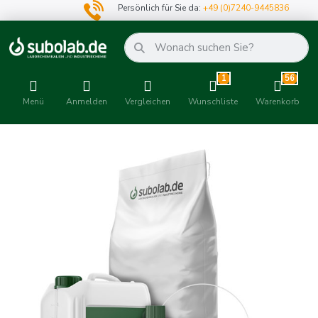
Persönlich für Sie da:
+49 (0)7240-9445836
1
56
Menü
Anmelden
Vergleichen
Wunschliste
Warenkorb