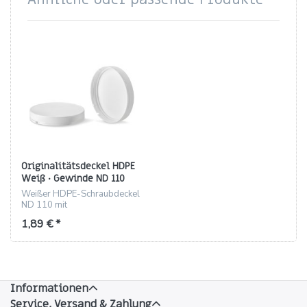
Originalitätsdeckel HDPE
Weiß · Gewinde ND 110
Weißer HDPE-Schraubdeckel
ND 110 mit
Originalitätsverschluss, 18,6
1,89 € *
mm hoch.
Informationen
Service, Versand & Zahlung