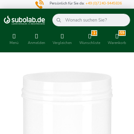
Persönlich für Sie da:
+49 (0)7240-9445836
1
59
Menü
Anmelden
Vergleichen
Wunschliste
Warenkorb