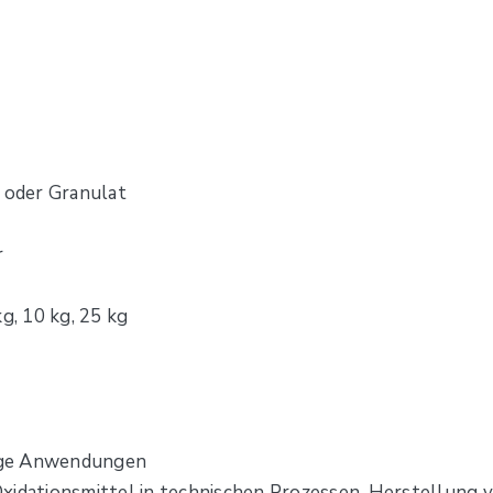
r oder Granulat
r
g, 10 kg, 25 kg
ssige Anwendungen
xidationsmittel in technischen Prozessen, Herstellung v