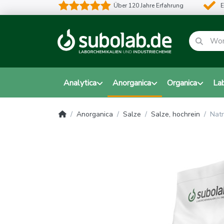
Über 120 Jahre Erfahrung
E
Analytica
Anorganica
Organica
La
Anorganica
Salze
Salze, hochrein
Natr