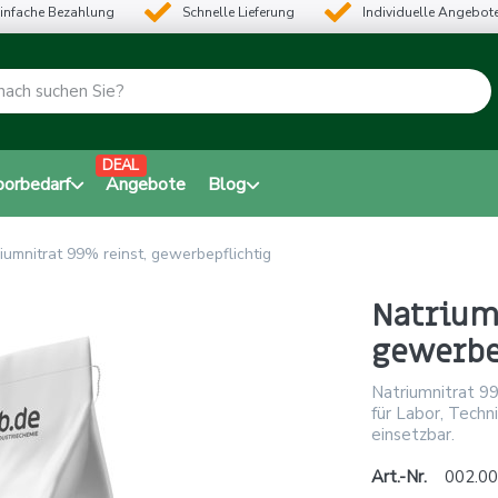
infache Bezahlung
Schnelle Lieferung
Individuelle Angebot
DEAL
borbedarf
Angebote
Blog
iumnitrat 99% reinst, gewerbepflichtig
Natriumn
gewerbe
Natriumnitrat 99
für Labor, Techn
einsetzbar.
Art.-Nr.
002.00