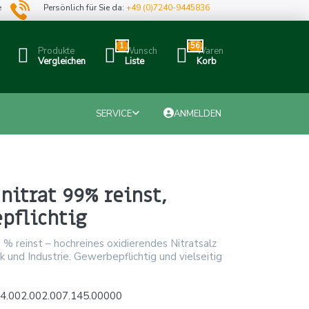
e
Persönlich für Sie da:
+49 (0)7240-9445836
1
56
Produkte
Wunsch
Waren
Vergleichen
Liste
Korb
SERVICE
ANMELDEN
itrat 99% reinst,
pflichtig
 % reinst – hochreines oxidierendes Nitratsalz
ik und Industrie. Gewerbepflichtig und vielseitig
4.002.002.007.145.00000