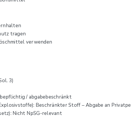
ernhalten
hutz tragen
Löschmittel verwenden
ol. 3)
epflichtig / abgabebeschränkt
xplosivstoffe): Beschränkter Stoff – Abgabe an Privatp
etz): Nicht NpSG-relevant