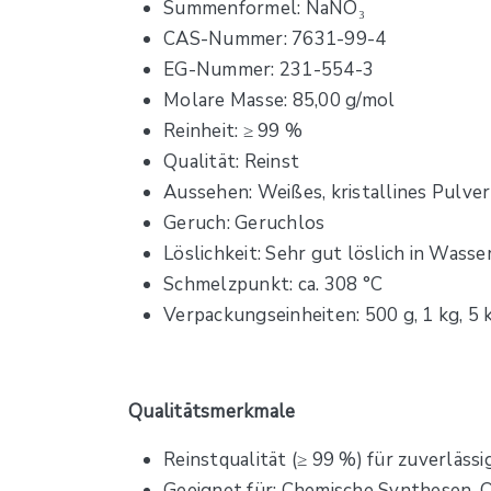
Summenformel: NaNO₃
CAS-Nummer: 7631-99-4
EG-Nummer: 231-554-3
Molare Masse: 85,00 g/mol
Reinheit: ≥ 99 %
Qualität: Reinst
Aussehen: Weißes, kristallines Pulve
Geruch: Geruchlos
Löslichkeit: Sehr gut löslich in Wasse
Schmelzpunkt: ca. 308 °C
Verpackungseinheiten: 500 g, 1 kg, 5 k
Qualitätsmerkmale
Reinstqualität (≥ 99 %) für zuverlä
Geeignet für: Chemische Synthesen, O