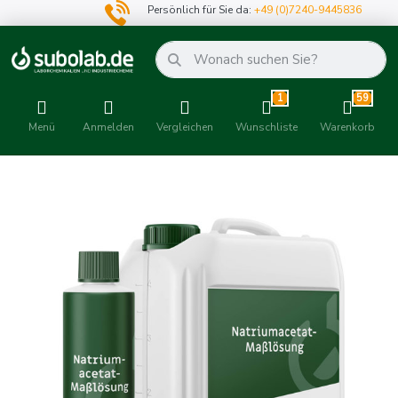
Persönlich für Sie da:
+49 (0)7240-9445836
1
59
Menü
Anmelden
Vergleichen
Wunschliste
Warenkorb