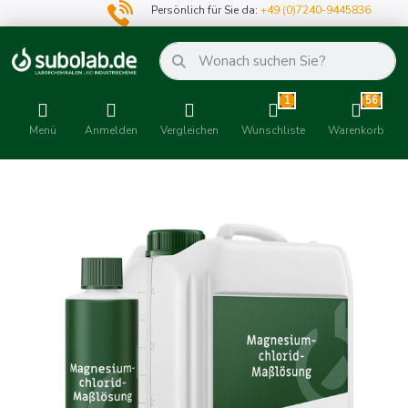
Persönlich für Sie da:
+49 (0)7240-9445836
1
56
Menü
Anmelden
Vergleichen
Wunschliste
Warenkorb