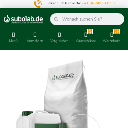
Persönlich für Sie da:
+49 (0)7240-9445836
1
59
Menü
Anmelden
Vergleichen
Wunschliste
Warenkorb