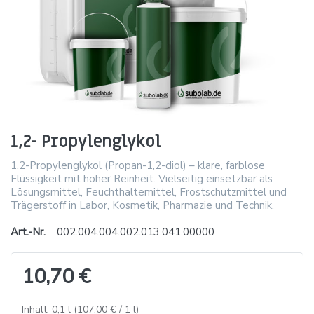
1,2- Propylenglykol
1,2-Propylenglykol (Propan-1,2-diol) – klare, farblose
Flüssigkeit mit hoher Reinheit. Vielseitig einsetzbar als
Lösungsmittel, Feuchthaltemittel, Frostschutzmittel und
Trägerstoff in Labor, Kosmetik, Pharmazie und Technik.
Art.-Nr.
002.004.004.002.013.041.00000
10,70 €
Inhalt: 0,1 l (107,00 € / 1 l)