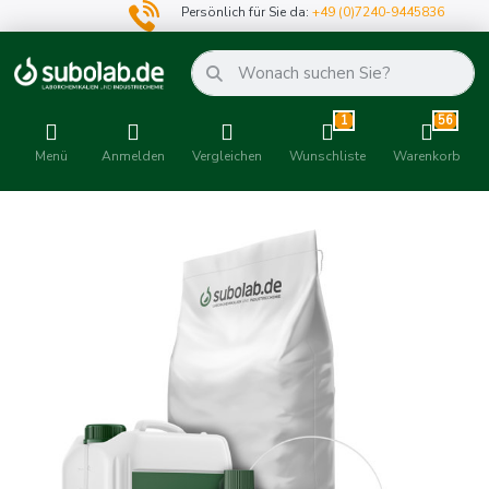
Persönlich für Sie da:
+49 (0)7240-9445836
1
56
Menü
Anmelden
Vergleichen
Wunschliste
Warenkorb