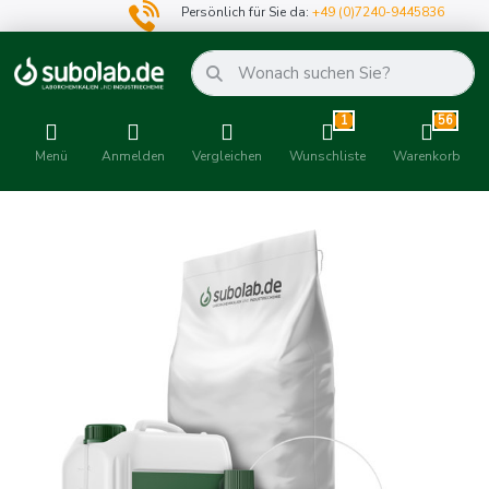
Persönlich für Sie da:
+49 (0)7240-9445836
1
56
Menü
Anmelden
Vergleichen
Wunschliste
Warenkorb