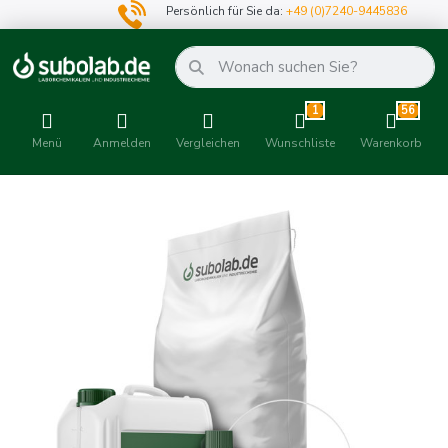
Persönlich für Sie da:
+49 (0)7240-9445836
1
56
Menü
Anmelden
Vergleichen
Wunschliste
Warenkorb