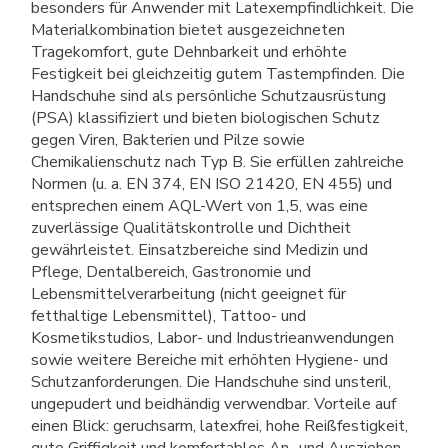
besonders für Anwender mit Latexempfindlichkeit. Die
Materialkombination bietet ausgezeichneten
Tragekomfort, gute Dehnbarkeit und erhöhte
Festigkeit bei gleichzeitig gutem Tastempfinden. Die
Handschuhe sind als persönliche Schutzausrüstung
(PSA) klassifiziert und bieten biologischen Schutz
gegen Viren, Bakterien und Pilze sowie
Chemikalienschutz nach Typ B. Sie erfüllen zahlreiche
Normen (u. a. EN 374, EN ISO 21420, EN 455) und
entsprechen einem AQL-Wert von 1,5, was eine
zuverlässige Qualitätskontrolle und Dichtheit
gewährleistet. Einsatzbereiche sind Medizin und
Pflege, Dentalbereich, Gastronomie und
Lebensmittelverarbeitung (nicht geeignet für
fetthaltige Lebensmittel), Tattoo- und
Kosmetikstudios, Labor- und Industrieanwendungen
sowie weitere Bereiche mit erhöhten Hygiene- und
Schutzanforderungen. Die Handschuhe sind unsteril,
ungepudert und beidhändig verwendbar. Vorteile auf
einen Blick: geruchsarm, latexfrei, hohe Reißfestigkeit,
gute Griffigkeit und komfortables An- und Ausziehen.