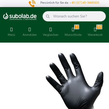
Persönlich für Sie da:
+49 (0)7240-9445836
1
59
Menü
Anmelden
Vergleichen
Wunschliste
Warenkorb