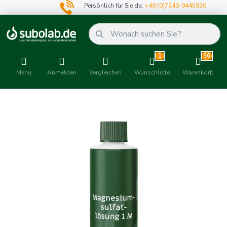
Persönlich für Sie da:
+49 (0)7240-9445836
1
56
Menü
Anmelden
Vergleichen
Wunschliste
Warenkorb