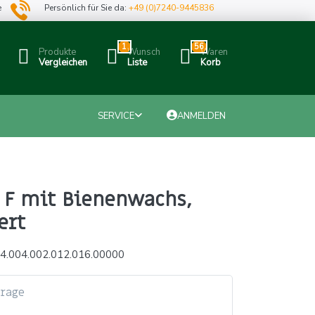
e
Persönlich für Sie da:
+49 (0)7240-9445836
1
56
Produkte
Wunsch
Waren
Vergleichen
Liste
Korb
SERVICE
ANMELDEN
 F mit Bienenwachs,
ert
4.004.002.012.016.00000
frage