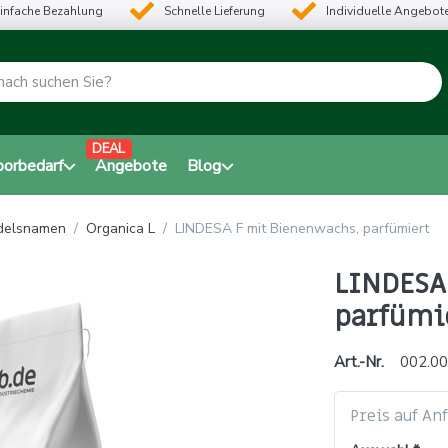
infache Bezahlung
Schnelle Lieferung
Individuelle Angebot
DEAL
borbedarf
Angebote
Blog
ndelsnamen
Organica L
LINDESA F mit Bienenwachs, parfümiert
LINDESA
parfümi
Art.-Nr.
002.00
Preis auf An