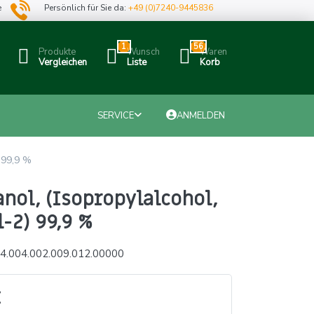
e
Persönlich für Sie da:
+49 (0)7240-9445836
1
56
Produkte
Wunsch
Waren
Vergleichen
Liste
Korb
SERVICE
ANMELDEN
 99,9 %
nol, (Isopropylalcohol,
-2) 99,9 %
4.004.002.009.012.00000