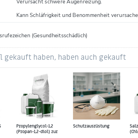
Verursacht schwere Augenreizung.
Kann Schläfrigkeit und Benommenheit verursache
el gekauft haben, haben auch gekauft
%
Propylenglycol-1,2
Schutzausrüstung
Sal
(Propan-1,2-diol) zur
(Ch
Analyse
hydr