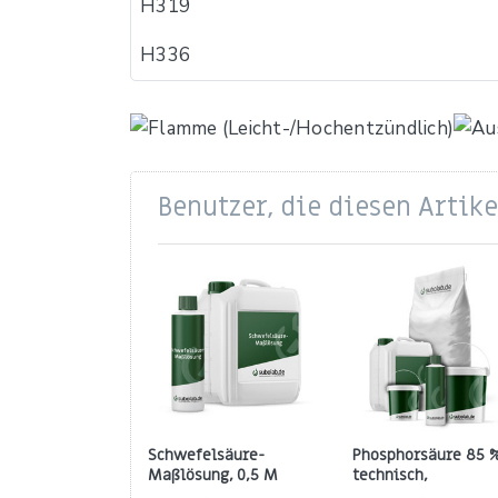
H319
H336
Benutzer, die diesen Artik
Schwefelsäure-
Phosphorsäure 85 
Maßlösung, 0,5 M
technisch,
(mol/l)
gewerbepflichtig