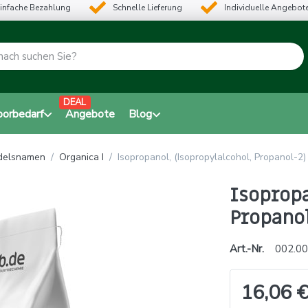
infache Bezahlung
Schnelle Lieferung
Individuelle Angebot
DEAL
borbedarf
Angebote
Blog
ndelsnamen
Organica I
Isopropanol, (Isopropylalcohol, Propanol-2)
Isopropa
Propanol
Art.-Nr.
002.00
16,06 €