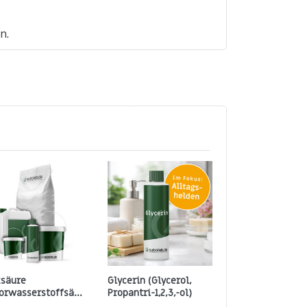
n.
zsäure
Glycerin (Glycerol,
Zinkoxid 99,5% 
lorwasserstoffsäure,
Propantri-1,2,3,-ol)
ochloric acid) 31%,
99,5 % rein pflanzlich,